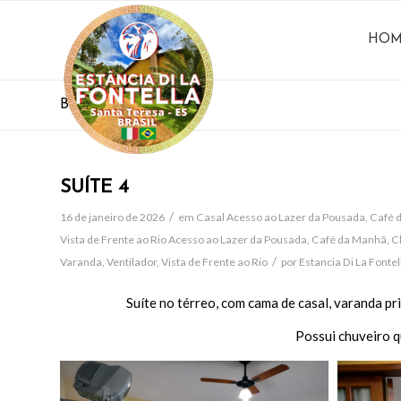
HOM
Blog - Últimas notícias
SUÍTE 4
/
16 de janeiro de 2026
em
Casal
Acesso ao Lazer da Pousada
,
Café 
Vista de Frente ao Rio
Acesso ao Lazer da Pousada
,
Café da Manhã
,
C
/
Varanda
,
Ventilador
,
Vista de Frente ao Rio
por
Estancia Di La Fontel
Suíte no térreo, com cama de casal, varanda pri
Possui chuveiro 