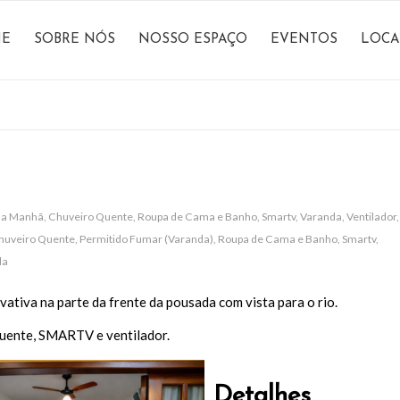
E
SOBRE NÓS
NOSSO ESPAÇO
EVENTOS
LOCA
da Manhã
,
Chuveiro Quente
,
Roupa de Cama e Banho
,
Smartv
,
Varanda
,
Ventilador
,
huveiro Quente
,
Permitido Fumar (Varanda)
,
Roupa de Cama e Banho
,
Smartv
,
la
vativa na parte da frente da pousada com vista para o rio.
quente, SMARTV e ventilador.
Detalhes