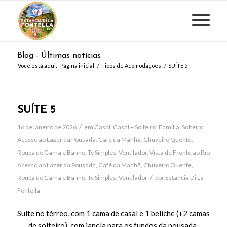
Blog - Últimas notícias
Você está aqui:
Página inicial
/
Tipos de Acomodações
/
SUÍTE 5
SUÍTE 5
/
16 de janeiro de 2026
em
Casal
,
Casal + Solteiro
,
Família
,
Solteiro
Acesso ao Lazer da Pousada
,
Café da Manhã
,
Chuveiro Quente
,
Roupa de Cama e Banho
,
Tv Simples
,
Ventilador
,
Vista de Frente ao Rio
Acesso ao Lazer da Pousada
,
Café da Manhã
,
Chuveiro Quente
,
/
Roupa de Cama e Banho
,
Tv Simples
,
Ventilador
por
Estancia Di La
Fontella
Suíte no térreo, com 1 cama de casal e 1 beliche (+2 camas
de solteiro), com janela para os fundos da pousada.